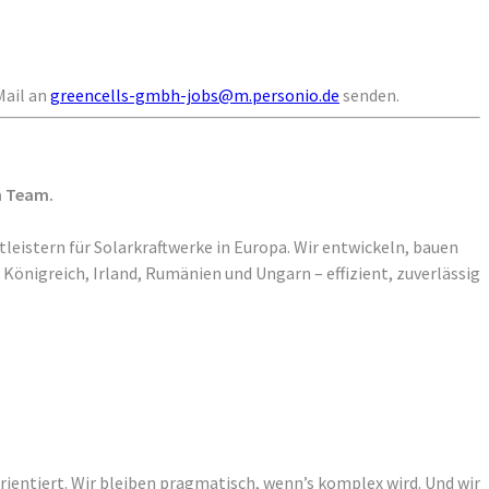
Mail an
greencells-gmbh-jobs@m.personio.de
senden.
n Team.
leistern für Solarkraftwerke in Europa. Wir entwickeln, bauen
nigreich, Irland, Rumänien und Ungarn – effizient, zuverlässig
ientiert. Wir bleiben pragmatisch, wenn’s komplex wird. Und wir