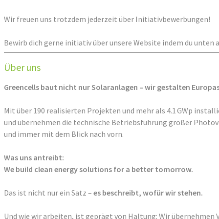
Wir freuen uns trotzdem jederzeit über Initiativbewerbungen!
Bewirb dich gerne initiativ über unsere Website indem du unten 
Über uns
Greencells baut nicht nur Solaranlagen – wir gestalten Europ
Mit über 190 realisierten Projekten und mehr als 4.1 GWp instal
und übernehmen die technische Betriebsführung großer Photovol
und immer mit dem Blick nach vorn.
Was uns antreibt:
We build clean energy solutions for a better tomorrow.
Das ist nicht nur ein Satz –
es beschreibt, wofür wir stehen.
Und wie wir arbeiten, ist geprägt von Haltung: Wir übernehmen 